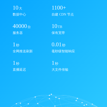
10
1100+
大
数据中心
自建 CDN 节点
40000
10
台
TB
服务器
保有宽带
1
0.01
秒
秒
全网推送刷新
毫秒级智能响应
1
1
秒
秒
直播延迟
大文件传输