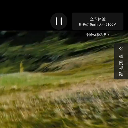
立即体验
时长≤10min 大小≤100M
剩余体验次数：
样
例
视
频