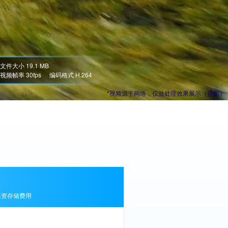
文件大小 19.1 MB
视频帧率 30fps
编码格式 H.264
*视频源于网络，仅做处理效果展示（侵删）
媒资存储费用