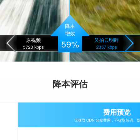
降本
增效
原视频
又拍云明眸
59%
5720 kbps
2357 kbps
降本评估
费用预览
仅收取 CDN 分发费用，不收取转码、