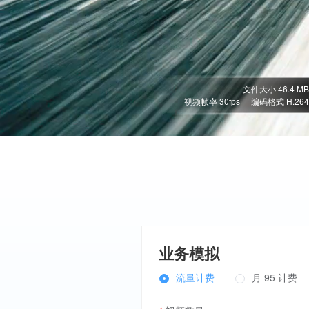
文件大小 46.4 MB
视频帧率 30fps
编码格式 H.264
业务模拟
流量计费
月 95 计费